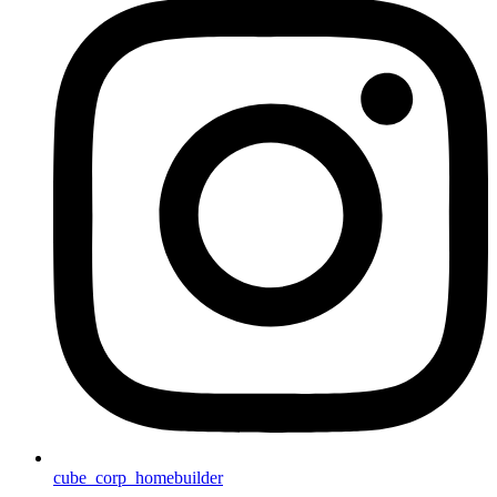
cube_corp_homebuilder