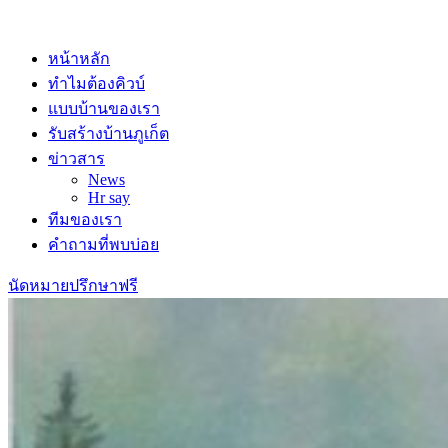
หน้าหลัก
ทําไมต้องคิวบ์
แบบบ้านของเรา
รับสร้างบ้านภูเก็ต
ข่าวสาร
News
Hr say
ทีมของเรา
คำถามที่พบบ่อย
นัดหมายปรึกษาฟรี